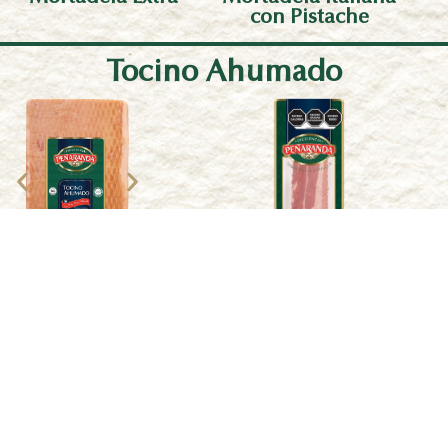
con Pistache
Tocino Ahumado
Tocino Ahumado
Tocino Ahumado en
rebanado
trozo
Patés